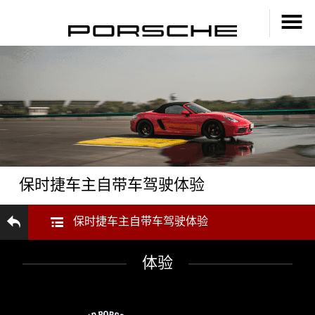
保时捷车主自带车驾驶体验
保时捷车主自带车驾驶体验
体验