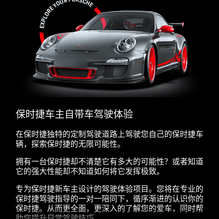
保时捷车主自带车驾驶体验
在保时捷独特的定制驾驶道路上驾驶您自己的保时捷车
辆，探索保时捷的无限可能性。
拥有一台保时捷却不清楚它有多大的可能性？或者知道
它的强大性能却不知道如何将它发挥极致。
专为保时捷新车主设计的驾驶体验项目。您将在专业的
保时捷驾驶指导的一对一陪同下，循序渐进的认识你的
保时捷。从而更全面，更深入的了解您的爱车，同时帮
助您提升日常驾驶技巧。